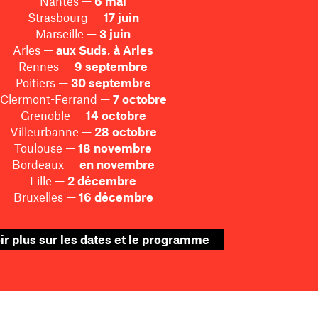
Nantes —
6 mai
Strasbourg —
17 juin
Marseille —
3 juin
Arles —
aux Suds, à Arles
Rennes —
9 septembre
Poitiers —
30 septembre
Clermont-Ferrand —
7 octobre
Grenoble —
14 octobre
Villeurbanne —
28 octobre
Toulouse —
18 novembre
Bordeaux —
en novembre
Lille —
2 décembre
Bruxelles —
16 décembre
ir plus sur les dates et le programme