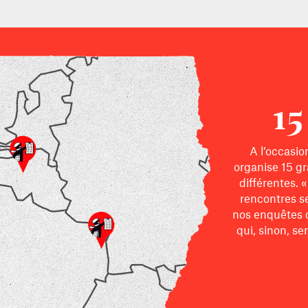
15
A l’occasi
organise 15 gr
différentes. 
rencontres s
nos enquêtes o
qui, sinon, se